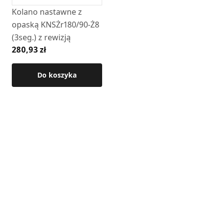
(drewno)
Kolano nastawne z
• montaż: połączenie nypel / kielich
opaską KNSŻr180/90-Ż8
(3seg.) z rewizją
Szczegółowe wymiary produktu dostępne są w karcie
280,93 zł
technicznej.
Do koszyka