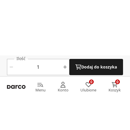
Ilość
Dodaj do koszyka
0
0
0
0
Menu
Konto
Ulubione
Koszyk
Menu
Konto
Ulubione
Koszyk
Informacje
O nas
Strefa klienta
Oferta