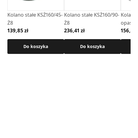
Cechy produktu:
Kolano stałe KSŻ160/45-
Kolano stałe KSŻ160/90-
Kolano
• regulacja kąta: 0–90°
Ż8
Ż8
opaską
• materiał: stal nierdzewna żaroodporna – gatunek 1.4828
139,85 zł
236,41 zł
156,95 
• grubość blachy: 0,8 mm
• maksymalna temperatura pracy: 600°C
Do koszyka
Do koszyka
• przeznaczenie: instalacje spalinowe do paliw stałych
(drewno)
• montaż: szybkie i pewne połączenie kielichowe
Szczegółowe wymiary produktu dostępne są w karcie
technicznej.