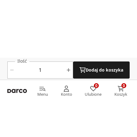
Ilość
Dodaj do koszyka
0
0
0
0
Menu
Konto
Ulubione
Koszyk
Menu
Konto
Ulubione
Koszyk
Informacje
O nas
Strefa klienta
Oferta