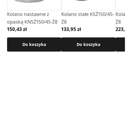
Cechy produktu:
Kolano nastawne z
Kolano stałe KSŻ150/45-
Kolano 
• regulacja kąta: 0–90°
opaską KNSŻ150/45-Ż8
Ż8
Ż8
• materiał: stal nierdzewna żaroodporna – gatunek 1.4828
150,43 zł
133,95 zł
223,12 
• grubość blachy: 0,8 mm
• maksymalna temperatura pracy: 600°C
Do koszyka
Do koszyka
• przeznaczenie: instalacje spalinowe do paliw stałych
(drewno)
• montaż: szybkie i pewne połączenie kielichowe
Szczegółowe wymiary produktu dostępne są w karcie
technicznej.