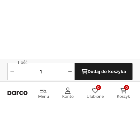
Ilość
Dodaj do koszyka
0
0
0
0
Menu
Konto
Ulubione
Koszyk
Menu
Konto
Ulubione
Koszyk
Informacje
O nas
Strefa klienta
Oferta