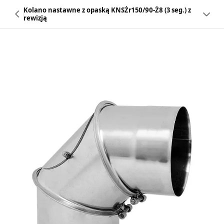
Kolano nastawne z opaską KNSŻr150/90-Ż8 (3 seg.) z
rewizją