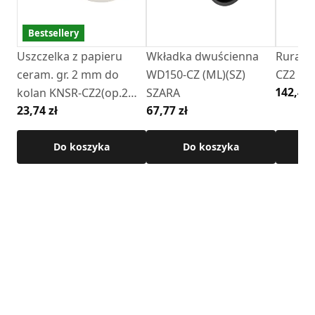
Bestsellery
Uszczelka z papieru
Wkładka dwuścienna
Rura pr
ceram. gr. 2 mm do
WD150-CZ (ML)(SZ)
CZ2 (M
142,43 
kolan KNSR-CZ2(op.2
SZARA
23,74 zł
67,77 zł
szt)
Do koszyka
Do koszyka