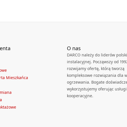
Karta Techniczna
DARCO_Karta_katalogowa_System-
kominów-dwusciennych-SKD-SKDZ.pdf
ienta
O nas
DARCO należy do liderów polski
instalacyjnej. Począwszy od 199
rozwijamy ofertę, którą tworzą
towe
kompleksowe rozwiązania dla we
rta Mieszkańca
ogrzewania. Bogate doświadcz
wykorzystujemy oferując usługi
ymiana
kooperacyjne.
a
ruktażowe