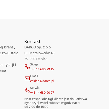
Kontakt
ej branży
DARCO Sp. z o.o
2 roku stale
ul. Metalowców 43
39-200 Dębica
Sklep
ntylacji i
+48 14 680 99 15
enie
Email
esklep@darco.pl
Serwis
+48 14 680 90 77
Nasz zespół obsługi klienta jest do Państwa
dyspozycji w dni robocze w godzinach:
od 7:00 do 15:00