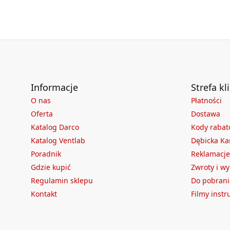
Deklaracja
DWU 03_2023.pdf
Informacje
Strefa kl
O nas
Płatności
Oferta
Dostawa
Katalog Darco
Kody raba
Katalog Ventlab
Dębicka Ka
Poradnik
Reklamacje
Gdzie kupić
Zwroty i w
Regulamin sklepu
Do pobrani
Kontakt
Filmy inst