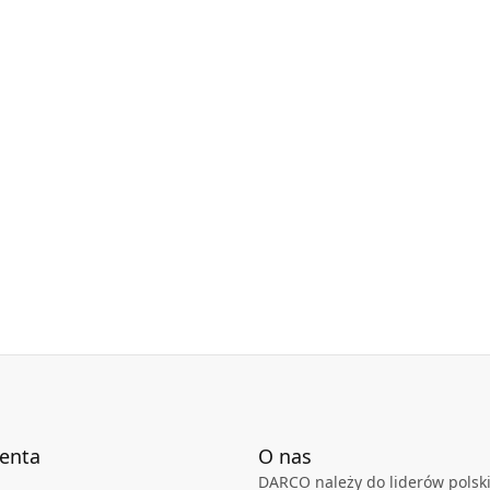
lin w okresie zimowym oraz tłumi hałas.
y w karcie technicznej.
ienta
O nas
DARCO należy do liderów polski