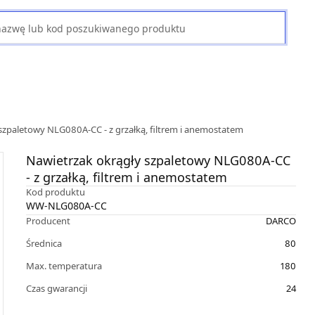
szpaletowy NLG080A-CC - z grzałką, filtrem i anemostatem
Nawietrzak okrągły szpaletowy NLG080A-CC
- z grzałką, filtrem i anemostatem
Kod produktu
WW-NLG080A-CC
Producent
DARCO
Średnica
80
Max. temperatura
180
Czas gwarancji
24