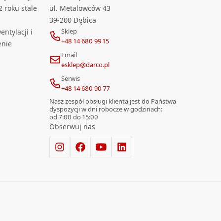
2 roku stale
ul. Metalowców 43
39-200 Dębica
Sklep
ntylacji i
+48 14 680 99 15
enie
Email
esklep@darco.pl
Serwis
+48 14 680 90 77
Nasz zespół obsługi klienta jest do Państwa
dyspozycji w dni robocze w godzinach:
od 7:00 do 15:00
Obserwuj nas