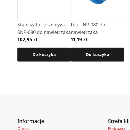
izolacji, która zapobiega tworzeniu się skrop
Budowa teleskopowa; zakres regulacji dostępn
Stabilizator przepływu
Filtr FNP-080 do
SNP-080 do nawietrzaka
nawietrzaka
102,95 zł
11,19 zł
Do koszyka
Do koszyka
Informacje
Strefa kl
O nas
Płatności