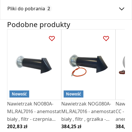
Średnica:
80
powietrza do wnętrza pomieszczenia.
Pliki do pobrania
2
Max. temperatura:
180
Urządzenie może być instalowane w wybranych modelach
Czas gwarancji:
24
Podobne produkty
nawietrzaków produkowanych przez firmę
Deklaracja
DARCO
.
DZ 01_2018.pdf
Karta Techniczna
DARCO_Karta_katalogowa_Nawietrzaki.pdf
Nowość
Nowość
Nawietrzak NO080A-
Nawietrzak NOG080A-
Nawiet
ML.RAL7016 - anemostat
ML.RAL7016 - anemostat
CC - z g
biały , filtr - czerpnia
biały , filtr , grzałka -
anemos
202,83 zł
384,25 zł
384,25 
antracyt RAL7016
czerpnia antracyt