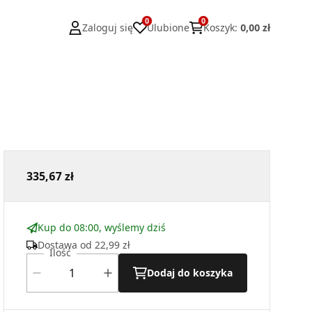
0
0
Zaloguj się
Ulubione
Koszyk
:
0,00 zł
335,67 zł
Kup do 08:00, wyślemy dziś
Dostawa od
22,99 zł
Ilość
Dodaj do koszyka