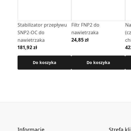
Dane techniczne:
• Wymiary kanału: 75 × 594 mm
Stabilizator przepływu
Filtr FNP2 do
Na
• Zakres regulacji długości (budowa teleskop
SNP2-OC do
nawietrzaka
(c
• Kanał prostokatny: Wykonany z blachy ocy
24,85 zł
nawietrzaka
ch
• Element zewnętrzny; Czerpnia wykonana z 
181,92 zł
42
bl
• Element wewnętrzny; Żaluzja w kolorze biał
bia
Do koszyka
Do koszyka
Szczegółowe wymiary, dane dotyczące przepł
dostępne są w karcie technicznej produktu.
Informacje
Strefa kl