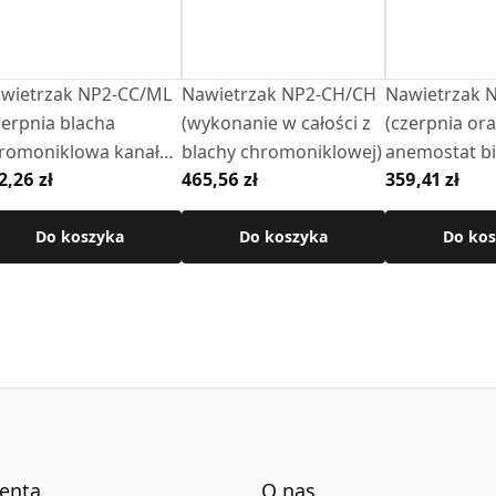
wietrzak NP2-CC/ML
Nawietrzak NP2-CH/CH
Nawietrzak 
owa): 280 – 550 mm
zerpnia blacha
(wykonanie w całości z
(czerpnia or
nkowanej
romoniklowa kanał
blachy chromoniklowej)
anemostat bia
blachy ocynkowanej
2,26 zł
465,56 zł
359,41 zł
acha oc anemostat
z blachy ocyn
ym (
RAL
9003)
ły)
Do koszyka
Do koszyka
Do kos
ywu powietrza oraz parametry techniczne
ienta
O nas