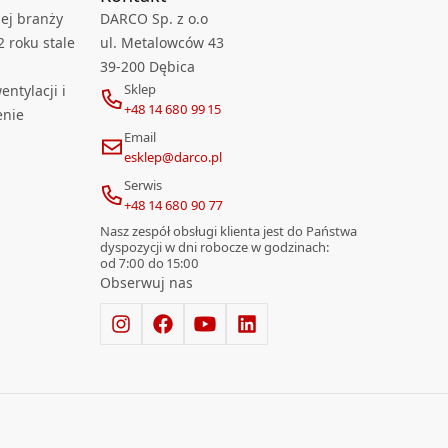
ej branży
DARCO Sp. z o.o
2 roku stale
ul. Metalowców 43
39-200 Dębica
Sklep
ntylacji i
+48 14 680 99 15
enie
Email
esklep@darco.pl
Serwis
+48 14 680 90 77
Nasz zespół obsługi klienta jest do Państwa
dyspozycji w dni robocze w godzinach:
od 7:00 do 15:00
Obserwuj nas