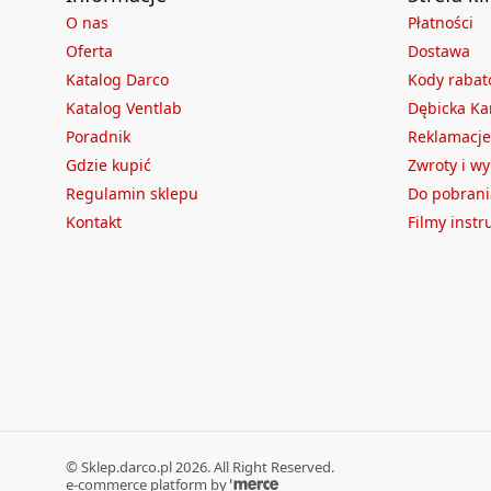
O nas
Płatności
Oferta
Dostawa
Katalog Darco
Kody raba
Katalog Ventlab
Dębicka Ka
Poradnik
Reklamacje
Gdzie kupić
Zwroty i w
Regulamin sklepu
Do pobrani
Kontakt
Filmy inst
©
Sklep.darco.pl
2026
. All Right Reserved.
e-commerce platform by