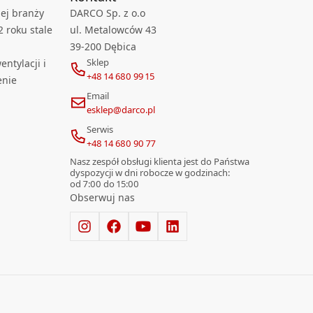
ej branży
DARCO Sp. z o.o
2 roku stale
ul. Metalowców 43
39-200 Dębica
Sklep
ntylacji i
+48 14 680 99 15
enie
Email
esklep@darco.pl
Serwis
+48 14 680 90 77
Nasz zespół obsługi klienta jest do Państwa
dyspozycji w dni robocze w godzinach:
od 7:00 do 15:00
Obserwuj nas