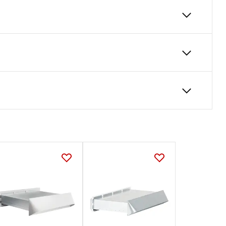
ie zatrzymuje kurz i inne zanieczyszczenia z
aków ściennych model NP2 / NPS2 .
180
24
Karta Techniczna
DARCO_Karta_katalogowa_Nawietrzaki.p
df
ego