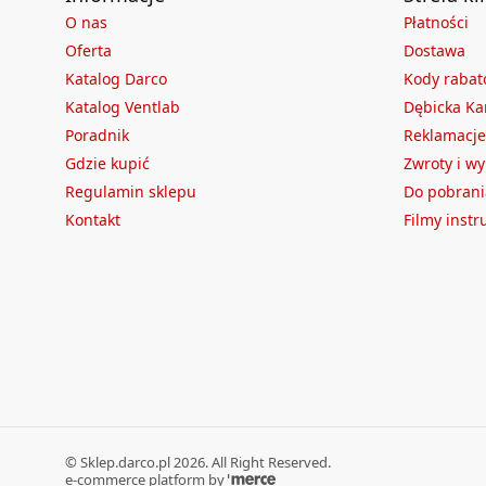
O nas
Płatności
Oferta
Dostawa
Katalog Darco
Kody raba
Katalog Ventlab
Dębicka Ka
Poradnik
Reklamacje
Gdzie kupić
Zwroty i w
Regulamin sklepu
Do pobrani
Kontakt
Filmy inst
©
Sklep.darco.pl
2026
. All Right Reserved.
e-commerce platform by