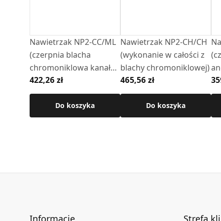
Nawietrzak NP2-CC/ML
Nawietrzak NP2-CH/CH
Na
(czerpnia blacha
(wykonanie w całości z
(c
chromoniklowa kanał
blachy chromoniklowej)
an
422,26 zł
465,56 zł
35
blacha oc anemostat
z 
biały)
Do koszyka
Do koszyka
Informacje
Strefa kl