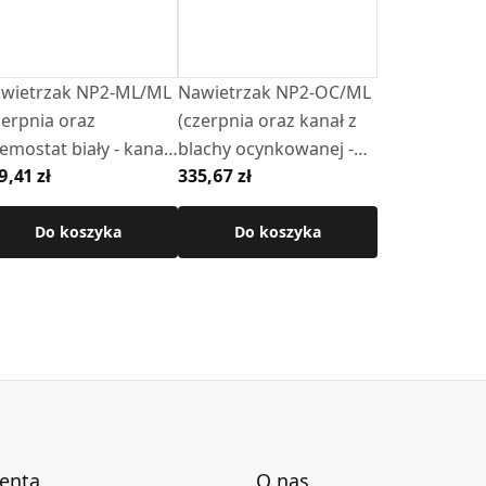
wietrzak NP2-ML/ML
Nawietrzak NP2-OC/ML
zerpnia oraz
(czerpnia oraz kanał z
emostat biały - kanał
blachy ocynkowanej -
9,41 zł
335,67 zł
blachy ocynk)
anemostat biały)
Do koszyka
Do koszyka
ienta
O nas