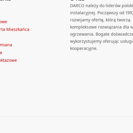
DARCO należy do liderów polski
instalacyjnej. Począwszy od 199
rozwijamy ofertę, którą tworzą
towe
kompleksowe rozwiązania dla we
rta Mieszkańca
ogrzewania. Bogate doświadcz
wykorzystujemy oferując usługi
ymiana
kooperacyjne.
a
ruktażowe