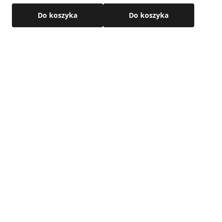
tworzeniu się skroplin w okresie zimowym oraz tłumi hałas.
Do koszyka
Do koszyka
Zasada działania nawietrzak okrągły
zobacz film
Budowa teleskopowa – zakres regulacji; 350 – 580 mm