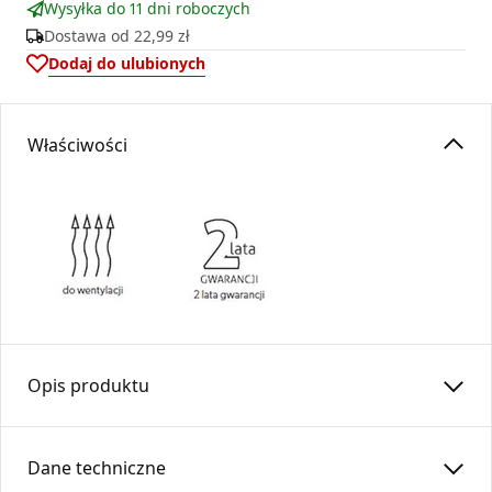
Wysyłka do 11 dni roboczych
Dostawa od
22,99 zł
Dodaj do ulubionych
Właściwości
Opis produktu
Nawietrzak ścienny z grzałką
NOG
jest przeznaczony do
stosowania jako nawiew świeżego powietrza, które
Dane techniczne
wstępnie podgrzewa dostarczając go do pomieszczeń