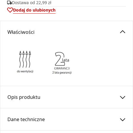
Dostawa od
22,99 zł
Dodaj do ulubionych
Właściwości
Opis produktu
Filtr powietrza wykonany z maty poliuretanowej ,skutecznie
wyłapuje kurz i inne zanieczyszczenia zawarte w
Dane techniczne
doprowadzanym powietrzu.