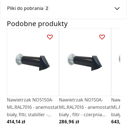
Średnica:
150
Wymiary; ~165 x ~30 mm
Pliki do pobrania
2
Max. temperatura:
180
Stosowany w nawietrzakach okragłych
Czas gwarancji:
24
Podobne produkty
;NO,NL,NOG,NLG,NON,NLN,NOA,NLA
Deklaracja
DZ 01_2018.pdf
Karta Techniczna
DARCO_Karta_katalogowa_Nawietrzaki.pdf
Nawietrzak NOS150A-
Nawietrzak NO150A-
Nawiet
ML.RAL7016 - anemostat
ML.RAL7016 - anemostat
ML.RAL
biały, filtr, stabiller -
biały , filtr - czerpnia
biały , f
414,14 zł
286,96 zł
643,91 
czerpnia antracyt
antracyt RAL7016
czerpni