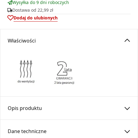
Wysyłka do 9 dni roboczych
Dostawa od
22,99 zł
Dodaj do ulubionych
Właściwości
Opis produktu
Nawietrzak ścienny z grzałką
NOG
jest przeznaczony do
stosowania jako nawiew świeżego powietrza, które
Dane techniczne
wstępnie podgrzewa dostarczając go do pomieszczeń