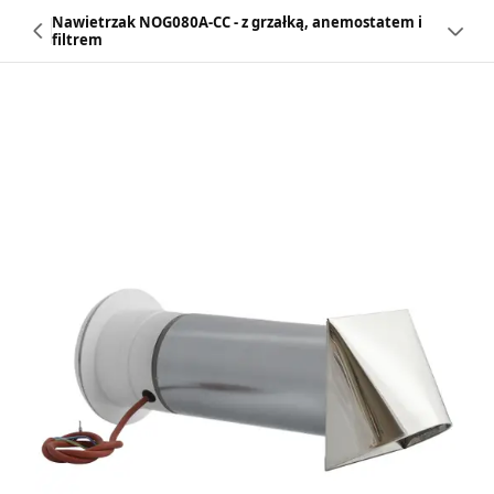
Nawietrzak NOG080A-CC - z grzałką, anemostatem i
filtrem