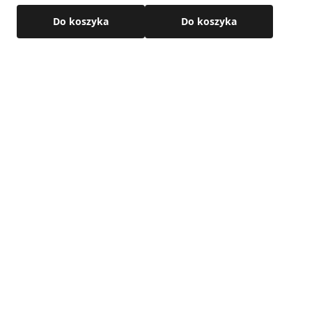
tworzeniu się skroplin w okresie zimowym oraz tłumi hałas.
Do koszyka
Do koszyka
Zasada działania nawietrzak okrągły
zobacz film
Budowa teleskopowa – zakres regulacji; 320 – 550 mm