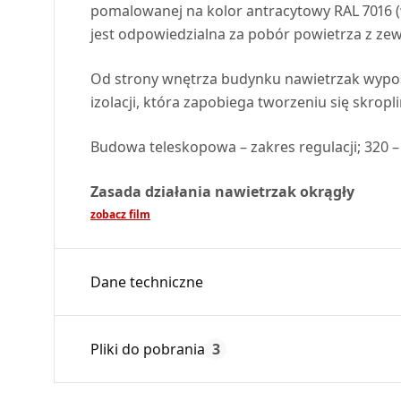
pomalowanej na kolor antracytowy
RAL
7016 
jest odpowiedzialna za pobór powietrza z zew
Od strony wnętrza budynku nawietrzak wypos
izolacji, która zapobiega tworzeniu się skrop
Budowa teleskopowa – zakres regulacji; 320 
Zasada działania nawietrzak okrągły
zobacz film
Dane techniczne
Średnica:
Pliki do pobrania
3
Max. temperatura:
Czas gwarancji: