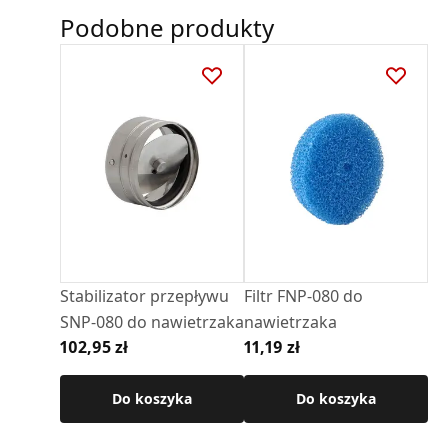
Instrukcja obsługi
Podobne produkty
DARCO_Instrukcja-obsługi_Nawietrzak-
NO-NL_PL-EN.pdf
Karta Techniczna
DARCO_Karta_katalogowa_Nawietrzaki.p
df
Stabilizator przepływu
Filtr FNP-080 do
SNP-080 do nawietrzaka
nawietrzaka
102,95 zł
11,19 zł
Do koszyka
Do koszyka