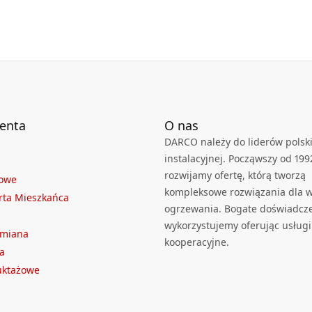
ienta
O nas
DARCO należy do liderów polski
instalacyjnej. Począwszy od 199
rozwijamy ofertę, którą tworzą
towe
kompleksowe rozwiązania dla we
rta Mieszkańca
ogrzewania. Bogate doświadcz
wykorzystujemy oferując usługi
ymiana
kooperacyjne.
a
ruktażowe