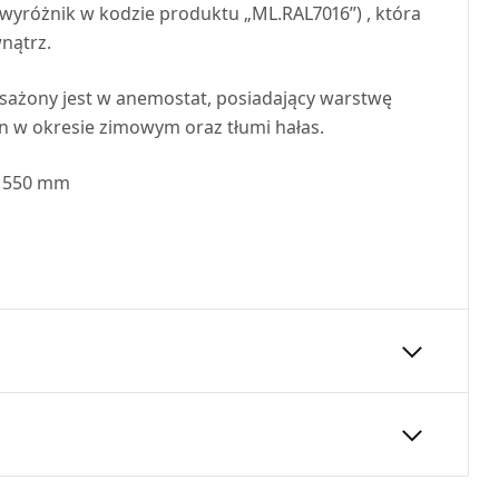
(wyróżnik w kodzie produktu „ML.RAL7016”) , która
nątrz.
ażony jest w anemostat, posiadający warstwę
lin w okresie zimowym oraz tłumi hałas.
– 550 mm
80
180
24