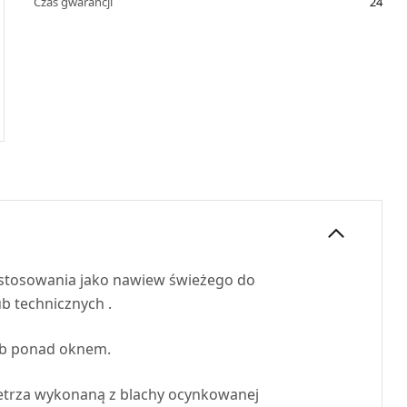
Czas gwarancji
24
 stosowania jako nawiew świeżego do
 technicznych .
lub ponad oknem.
etrza wykonaną z blachy ocynkowanej