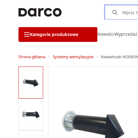
Nowości
Wyprzedaż
Kategorie produktowe
Strona główna
Systemy wentylacyjne
Nawietrzak NO080A-M