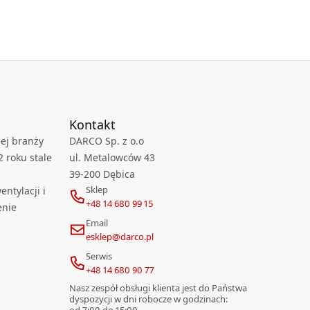
Kontakt
ej branży
DARCO Sp. z o.o
2 roku stale
ul. Metalowców 43
39-200 Dębica
Sklep
ntylacji i
+48 14 680 99 15
enie
Email
esklep@darco.pl
Serwis
+48 14 680 90 77
Nasz zespół obsługi klienta jest do Państwa
dyspozycji w dni robocze w godzinach:
od 7:00 do 15:00