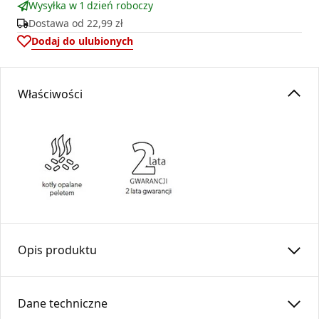
Wysyłka w 1 dzień roboczy
Dostawa od
22,99 zł
Dodaj do ulubionych
Właściwości
Opis produktu
Miska może służyć jako zaślepka elementu przewodu
kominowego lub jako miejsce spływu ewentualnych
Dane techniczne
skroplin spalin.