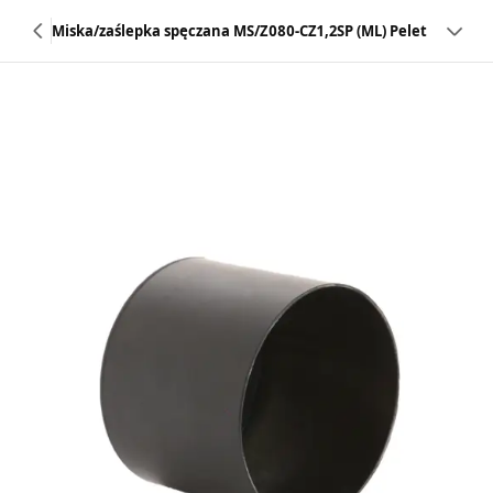
Miska/zaślepka spęczana MS/Z080-CZ1,2SP (ML) Pelet