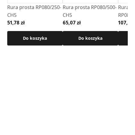
produktu.
Rura prosta RP080/250-
Rura prosta RP080/500-
Rura p
CH5
CH5
RP080/
51,78 zł
65,07 zł
107,87 
Do koszyka
Do koszyka