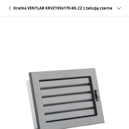
Kratka VENTLAB KRVZ190x170-ML.CZ z żaluzją czarna