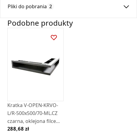
Max. temperatura:
180
dostępna na rynku.
Pliki do pobrania
2
Czas gwarancji:
24
Kratki tunelowe narożne winny być montowane ponad
wkładem kominkowym z wylotem kierowanym do dołu, lub
Podobne produkty
pod wkładem kominkowym z wylotem kierowanym ku
Deklaracja
DZ 01_2018.pdf
górze.
Karta Techniczna
Karta Katalogowa Darco Ventlab_ Model V-
Open.pdf
Kratka V-OPEN-KRVO-
L/R-500x500/70-ML.CZ
czarna, oklejona filcem
288,68 zł
z ramką OC