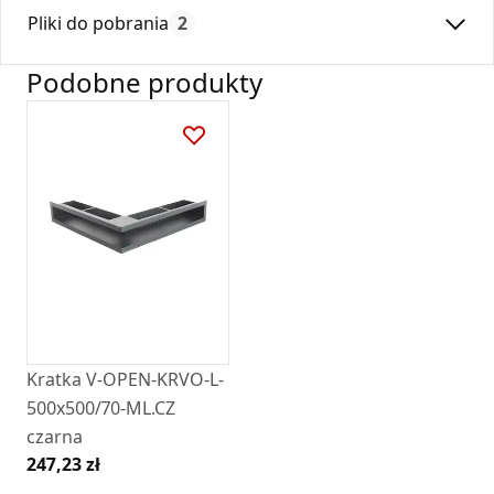
Max. temperatura:
180
dostępna na rynku.
Pliki do pobrania
2
Czas gwarancji:
24
Kratki tunelowe narożne winny być montowane ponad
wkładem kominkowym z wylotem kierowanym do dołu, lub
Podobne produkty
pod wkładem kominkowym z wylotem kierowanym ku
Deklaracja
DZ 01_2018.pdf
górze.
Kratka posiada ramkę montażową wykonaną z ocynku.
Karta Techniczna
Karta Katalogowa Darco Ventlab_ Model V-
Open.pdf
Kratka V-OPEN-KRVO-L-
500x500/70-ML.CZ
czarna
247,23 zł