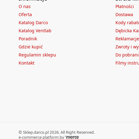
O nas
Płatności
Oferta
Dostawa
Katalog Darco
Kody raba
Katalog Ventlab
Dębicka Ka
Poradnik
Reklamacje
Gdzie kupić
Zwroty i w
Regulamin sklepu
Do pobrani
Kontakt
Filmy inst
©
Sklep.darco.pl
2026
. All Right Reserved.
e-commerce platform by