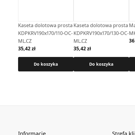
Kaseta dolotowa prosta
Kaseta dolotowa prosta
Ma
KDPKRV190x170/110-OC-
KDPKRV190x170/130-OC-
MK
36
ML.CZ
ML.CZ
35,42 zł
35,42 zł
Do koszyka
Do koszyka
Informacje
Strefa kl