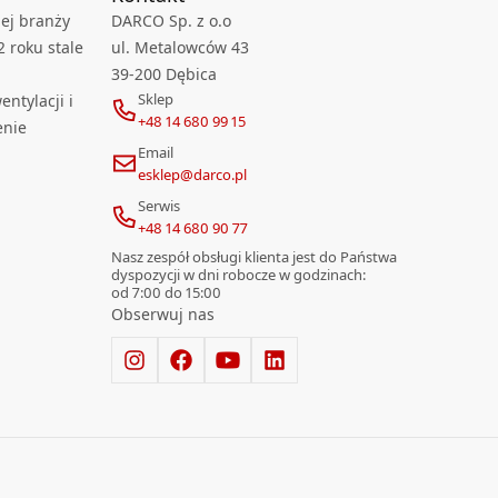
ej branży
DARCO Sp. z o.o
2 roku stale
ul. Metalowców 43
39-200 Dębica
Sklep
ntylacji i
+48 14 680 99 15
enie
Email
esklep@darco.pl
Serwis
+48 14 680 90 77
Nasz zespół obsługi klienta jest do Państwa
dyspozycji w dni robocze w godzinach:
od 7:00 do 15:00
Obserwuj nas