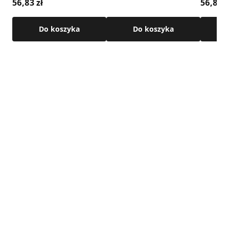
56,83 zł
56,83 z
(K14)
(K14)
Do koszyka
Do koszyka