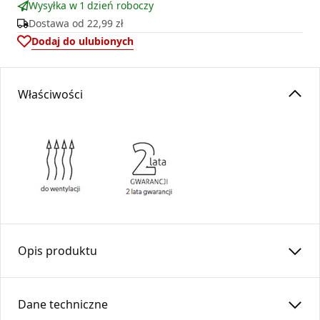
Wysyłka w 1 dzień roboczy
Dostawa od
22,99 zł
Dodaj do ulubionych
Właściwości
Opis produktu
Kaseta dolotowa prosta służy jako połączenie kratki
kominkowej z rurą elastyczną.
Dane techniczne