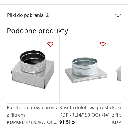
Średnica:
150
Pliki do pobrania
2
Max. temperatura:
250
Czas gwarancji:
24
Podobne produkty
Deklaracja
DZ 01_2018.pdf
Karta Techniczna
DARCO_Karta_katalogowa_Kasety-
dolotowe.pdf
Kaseta dolotowa prosta
Kaseta dolotowa prosta
Kaseta
z filtrem
KDPKRL14/150-OC (K14)
z filtre
91,51 zł
KDPKRL14/120/FW-OC
KDPKRL