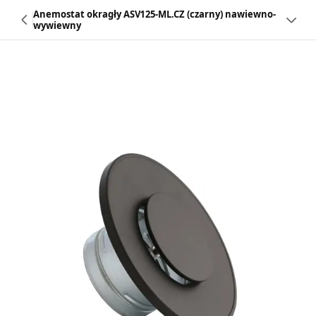
Anemostat okragły ASV125-ML.CZ (czarny) nawiewno-
wywiewny