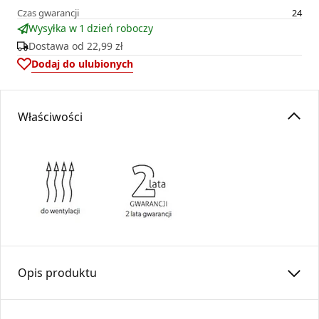
Czas gwarancji
24
Wysyłka w 1 dzień roboczy
Dostawa od
22,99 zł
Dodaj do ulubionych
Właściwości
Opis produktu
Anemostat okrągły
ASV
fi 125 stanowi estetyczne