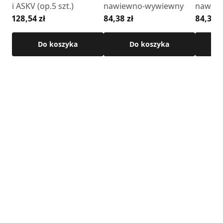
i ASKV (op.5 szt.)
nawiewno-wywiewny
nawie
128,54 zł
84,38 zł
84,38 z
Do koszyka
Do koszyka