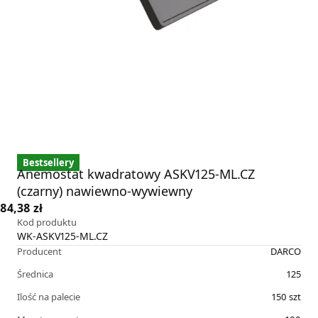
Bestsellery
Anemostat kwadratowy ASKV125-ML.CZ
(czarny) nawiewno-wywiewny
84,38 zł
Kod produktu
WK-ASKV125-ML.CZ
Producent
DARCO
Średnica
125
Ilość na palecie
150
szt