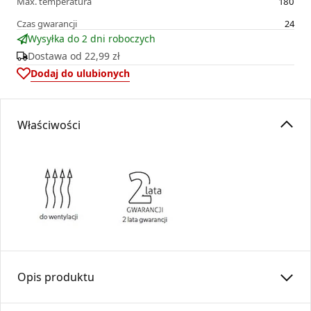
Max. temperatura
180
Czas gwarancji
24
Wysyłka do 2 dni roboczych
Dostawa od
22,99 zł
Dodaj do ulubionych
Właściwości
Opis produktu
Anemostat kwadratowy
ASKV
fi 125 stanowi estetyczne