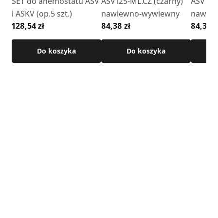
SET do anemostatu ASV
ASV125-ML.CZ (czarny)
ASV125-
Zobacz jak zamontować anemostat
i ASKV (op.5 szt.)
nawiewno-wywiewny
nawie
128,54 zł
84,38 zł
84,38 z
Do koszyka
Do koszyka