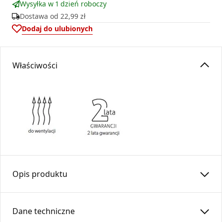
Wysyłka w 1 dzień roboczy
Dostawa od
22,99 zł
Dodaj do ulubionych
Właściwości
Opis produktu
Anemostat okrągły
ASV
fi 100 stanowi estetyczne
zakończenie systemów wentylacyjnych oraz
Dane techniczne
rozprowadzania ciepłego powietrza z kominków.