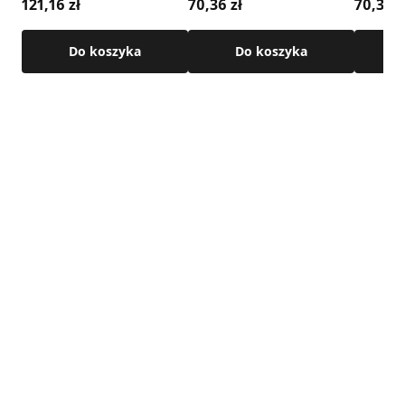
121,16 zł
70,36 zł
70,36 z
Zobacz wszystkie anemostaty wentylacyjne
Do koszyka
Do koszyka