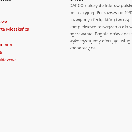
DARCO należy do liderów polski
instalacyjnej. Począwszy od 199
rozwijamy ofertę, którą tworzą
towe
kompleksowe rozwiązania dla we
rta Mieszkańca
ogrzewania. Bogate doświadcz
wykorzystujemy oferując usługi
ymiana
kooperacyjne.
a
ruktażowe