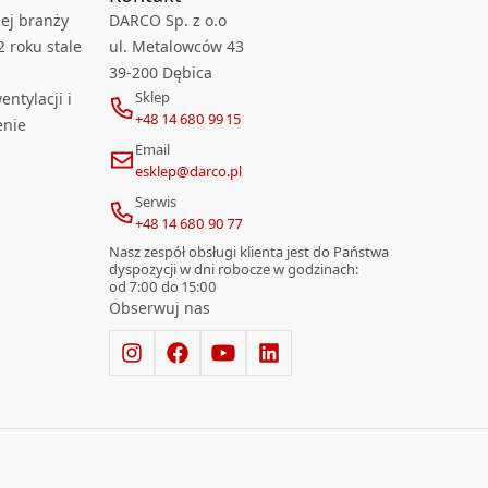
ej branży
DARCO Sp. z o.o
2 roku stale
ul. Metalowców 43
39-200 Dębica
Sklep
ntylacji i
+48 14 680 99 15
enie
Email
esklep@darco.pl
Serwis
+48 14 680 90 77
Nasz zespół obsługi klienta jest do Państwa
dyspozycji w dni robocze w godzinach:
od 7:00 do 15:00
Obserwuj nas