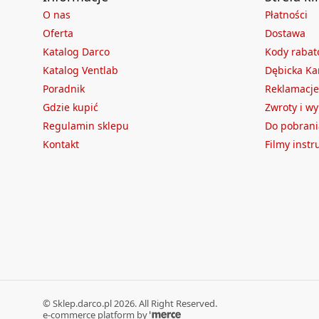
O nas
Płatności
Oferta
Dostawa
Katalog Darco
Kody raba
Katalog Ventlab
Dębicka Ka
Poradnik
Reklamacje
Gdzie kupić
Zwroty i w
Regulamin sklepu
Do pobrani
Kontakt
Filmy inst
©
Sklep.darco.pl
2026
. All Right Reserved.
e-commerce platform by