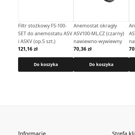
Zobacz jak wygląda nasz anemostat
Zobacz jak zamontować anemostat
Filtr stożkowy FS-100-
Anemostat okragły
An
SET do anemostatu ASV
ASV100-ML.CZ (czarny)
AS
Zobacz wszystkie anemostaty wentylacyjne
i ASKV (op.5 szt.)
nawiewno-wywiewny
na
121,16 zł
70,36 zł
70
Do koszyka
Do koszyka
Informacje
Strefa kl