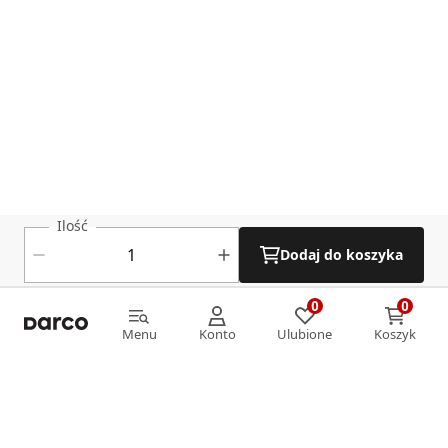
Ilość
Dodaj do koszyka
0
0
0
0
Menu
Konto
Ulubione
Koszyk
Menu
Konto
Ulubione
Koszyk
Informacje
O nas
Strefa klienta