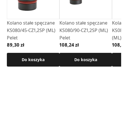
• Typ: Kolano stałe spęczane
• Kąt: 90°
• materiał wykonania: blacha czarna, malowana na kolor
Kolano stałe spęczane
Kolano stałe spęczane
Kolano 
czarny
KS080/45-CZ1,2SP (ML)
KS080/90-CZ1,2SP (ML)
KS080/
• grubość blachy: 1,2 mm
Pelet
Pelet
(ML) Pe
• uszczelka w zestawie
89,30 zł
108,24 zł
108,24 
• maksymalna temperatura pracy: 250°C
Szczegółowe wymiary i informacje techniczne dostępne są
Do koszyka
Do koszyka
w karcie produktu.
Zobacz przykładowy montaż