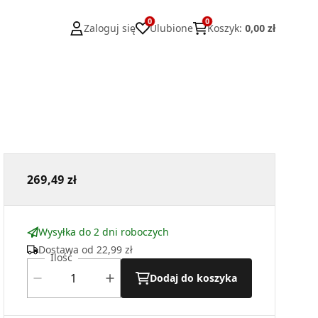
0
0
Zaloguj się
Ulubione
Koszyk
:
0,00 zł
269,49 zł
Wysyłka do 2 dni roboczych
Dostawa od
22,99 zł
Ilość
Dodaj do koszyka