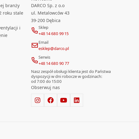
ej branży
DARCO Sp. z o.o
2 roku stale
ul. Metalowców 43
39-200 Dębica
Sklep
ntylacji i
+48 14 680 99 15
enie
Email
esklep@darco.pl
Serwis
+48 14 680 90 77
Nasz zespół obsługi klienta jest do Państwa
dyspozycji w dni robocze w godzinach:
od 7:00 do 15:00
Obserwuj nas