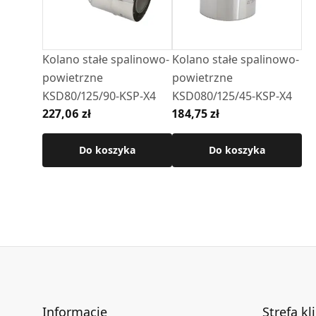
• średnica: 80/125 mm
• materiał: stal kwasoodporna 1.4301
• grubość blachy: 0,4 mm
Kolano stałe spalinowo-
Kolano stałe spalinowo-
• połączenie: nypel / kielich
powietrzne
powietrzne
• uszczelka w zestawie
KSD80/125/90-KSP-X4
KSD080/125/45-KSP-X4
227,06 zł
184,75 zł
Szczegółowe wymiary oraz pozostałe parametr
produktu.
Do koszyka
Do koszyka
Informacje
Strefa kl