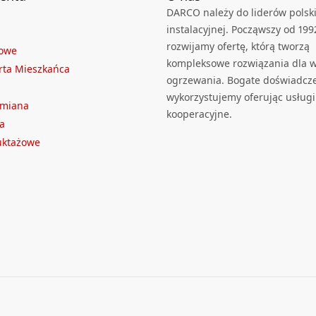
DARCO należy do liderów polski
instalacyjnej. Począwszy od 199
rozwijamy ofertę, którą tworzą
towe
kompleksowe rozwiązania dla we
rta Mieszkańca
ogrzewania. Bogate doświadcz
wykorzystujemy oferując usługi
ymiana
kooperacyjne.
a
ruktażowe