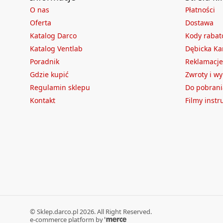
O nas
Płatności
Oferta
Dostawa
Katalog Darco
Kody raba
Katalog Ventlab
Dębicka Ka
Poradnik
Reklamacje
Gdzie kupić
Zwroty i w
Regulamin sklepu
Do pobrani
Kontakt
Filmy inst
©
Sklep.darco.pl
2026
. All Right Reserved.
e-commerce platform by