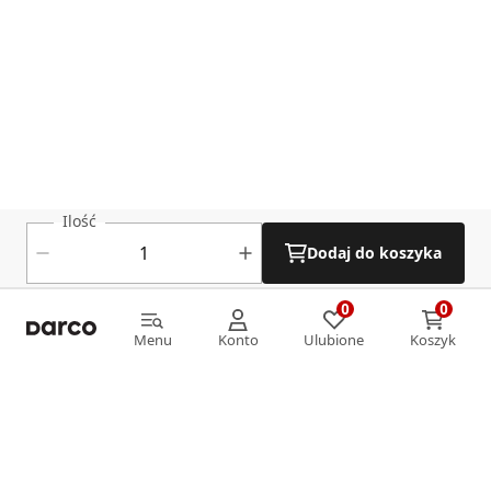
Ilość
Dodaj do koszyka
0
0
0
0
Menu
Konto
Ulubione
Koszyk
Menu
Konto
Ulubione
Koszyk
Informacje
O nas
Strefa klienta
Oferta