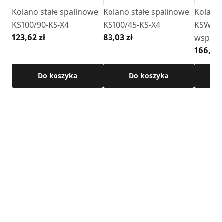
• Kąt: 90°
Kolano stałe spalinowe
Kolano stałe spalinowe
Kolano 
• materiał: stal kwasoodporna 1.4301
KS100/90-KS-X4
KS100/45-KS-X4
KSW100
• grubość blachy: 0,4 mm
123,62 zł
83,03 zł
wsporn
• połączenie: nypel / kielich
166,17 
• uszczelka w zestawie
Szczegółowe wymiary oraz pozostałe parametry dostępne
Do koszyka
Do koszyka
są w karcie technicznej produktu.