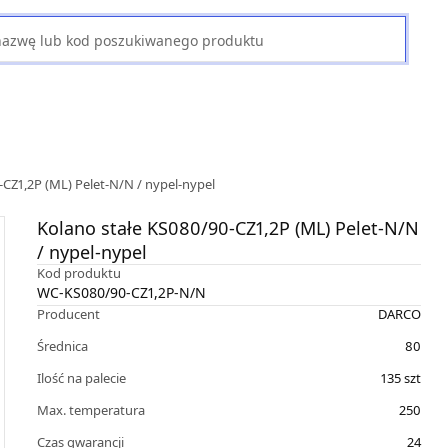
CZ1,2P (ML) Pelet-N/N / nypel-nypel
Kolano stałe KS080/90-CZ1,2P (ML) Pelet-N/N
/ nypel-nypel
Kod produktu
WC-KS080/90-CZ1,2P-N/N
Producent
DARCO
Średnica
80
Ilość na palecie
135
szt
Max. temperatura
250
Czas gwarancji
24