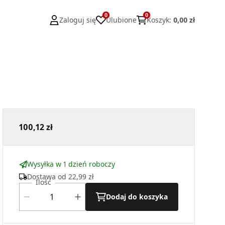
0
0
Zaloguj się
Ulubione
Koszyk
:
0,00 zł
100,12 zł
Wysyłka w 1 dzień roboczy
Dostawa od
22,99 zł
Ilość
Dodaj do koszyka