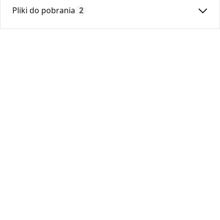
Max. temperatura:
250
Pliki do pobrania
2
Czas gwarancji:
24
Deklaracja
KDWU 04_2022.pdf
Karta Techniczna
DARCO_Karta_katalogowa_System-Ksztaltek-
Prostokatnych.pdf