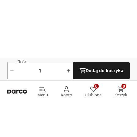
Ilość
Dodaj do koszyka
0
0
0
0
Menu
Konto
Ulubione
Koszyk
Menu
Konto
Ulubione
Koszyk
Informacje
O nas
Strefa klienta
Oferta