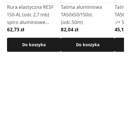
instalacji.
Rura elastyczna RESF
Taśma aluminiowa
Taśma 
150-AL (odc 2,7 mb)
TA50x50/150st.
TA50x1
Dla zapewnienia stabilności i szczelności połączenia, rurę
spiro aluminiowe
(odc.50m)
-/+ 5%)
elastyczną typu Spiro należy zacisnąć na kolanie przy
62,73 zł
82,04 zł
45,14 z
"DARCO FLEX"
użyciu opaski zaciskowej.
Dane techniczne:
Do koszyka
Do koszyka
• Regulowany kąt: 0°–90°
• Materiał: blacha ocynkowana
Szczegółowe wymiary oraz dane techniczne znajdują się w
karcie produktu.