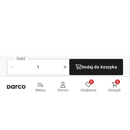
Ilość
Dodaj do koszyka
0
0
0
0
Menu
Konto
Ulubione
Koszyk
Menu
Konto
Ulubione
Koszyk
Informacje
O nas
Strefa klienta
Oferta