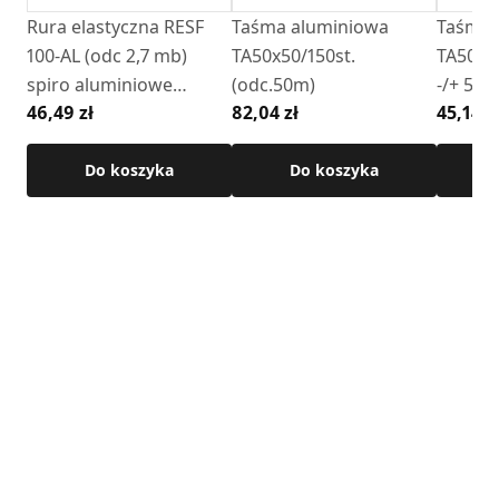
instalacji.
Rura elastyczna RESF
Taśma aluminiowa
Taśma 
100-AL (odc 2,7 mb)
TA50x50/150st.
TA50x1
Dla zapewnienia stabilności i szczelności połączenia, rurę
spiro aluminiowe
(odc.50m)
-/+ 5%)
elastyczną typu Spiro należy zacisnąć na kolanie przy
46,49 zł
82,04 zł
45,14 z
"DARCO FLEX"
użyciu opaski zaciskowej.
Dane techniczne:
Do koszyka
Do koszyka
• Regulowany kąt: 0°–90°
• Materiał: blacha ocynkowana
Szczegółowe wymiary oraz dane techniczne znajdują się w
karcie produktu.