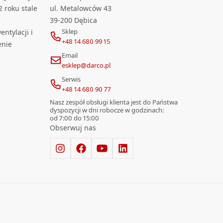
2 roku stale
ul. Metalowców 43
39-200 Dębica
Sklep
ntylacji i
+48 14 680 99 15
enie
Email
esklep@darco.pl
Serwis
+48 14 680 90 77
Nasz zespół obsługi klienta jest do Państwa
dyspozycji w dni robocze w godzinach:
od 7:00 do 15:00
Obserwuj nas