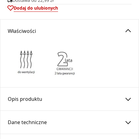
Dostawa od
22,99 zł
Dodaj do ulubionych
Właściwości
Opis produktu
Kanał prostokątny 200×50…-OC ze wspornikiem
Dane techniczne
Kanał prostokątny wykonany z blachy stalowej
ocynkowanej , przeznaczony do budowy instalacji