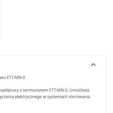
tatu
ETT
-MN-0
współpracy z termostatem
ETT
-MN-0. Umożliwia
łączenia elektrycznego w systemach sterowania