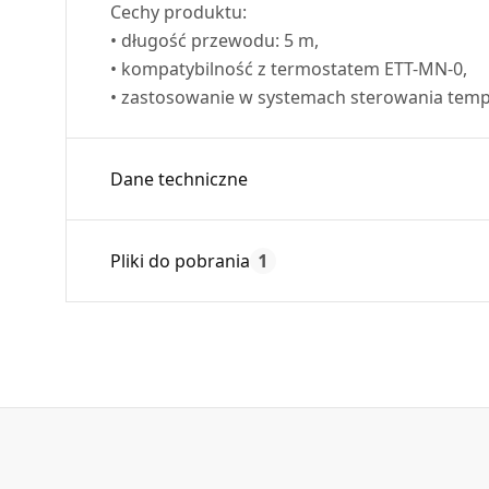
Cechy produktu:
• długość przewodu: 5 m,
• kompatybilność z termostatem
ETT
-MN-0,
• zastosowanie w systemach sterowania tempe
Dane techniczne
Czas gwarancji:
Pliki do pobrania
1
Karta Techniczna
DARCO_Karta_katalogowa_Zasilanie-i-Sterowanie_