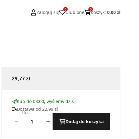
0
0
Zaloguj się
Ulubione
Koszyk
:
0,00 zł
29,77 zł
Kup do 08:00, wyślemy dziś
Dostawa od
22,99 zł
Ilość
Dodaj do koszyka