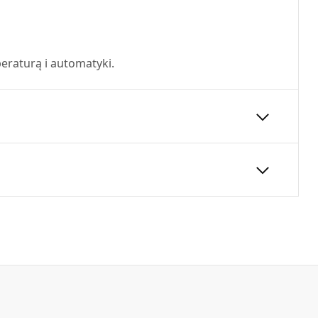
raturą i automatyki.
24
Akcesoria.pdf