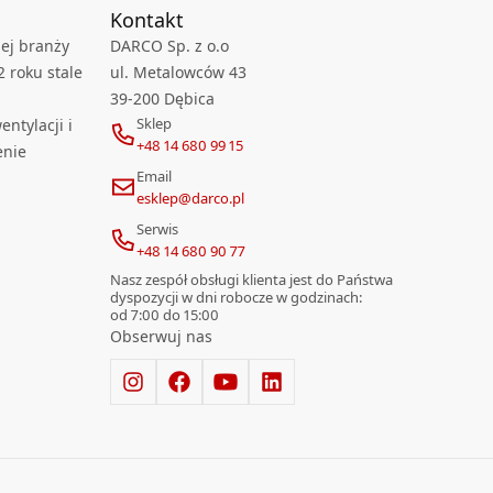
Kontakt
ej branży
DARCO Sp. z o.o
2 roku stale
ul. Metalowców 43
39-200 Dębica
Sklep
ntylacji i
+48 14 680 99 15
enie
Email
esklep@darco.pl
Serwis
+48 14 680 90 77
Nasz zespół obsługi klienta jest do Państwa
dyspozycji w dni robocze w godzinach:
od 7:00 do 15:00
Obserwuj nas