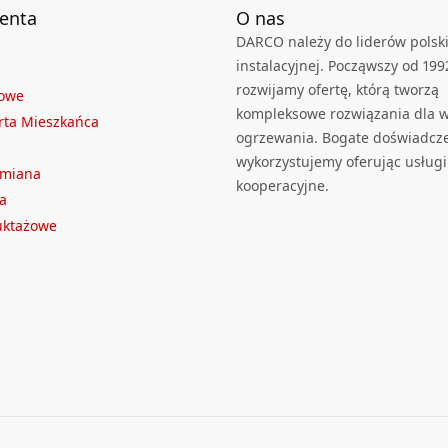
ienta
O nas
DARCO należy do liderów polski
instalacyjnej. Począwszy od 199
rozwijamy ofertę, którą tworzą
towe
kompleksowe rozwiązania dla we
rta Mieszkańca
ogrzewania. Bogate doświadcz
wykorzystujemy oferując usługi
ymiana
kooperacyjne.
a
ruktażowe