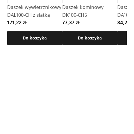
Daszek wywietrznikowy
Daszek kominowy
Daszek
DAL100-CH z siatką
DK100-CH5
DA100-
171,22 zł
77,37 zł
84,26 z
Do koszyka
Do koszyka