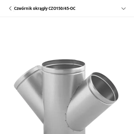
Czwórnik okrągły CZO150/45-OC