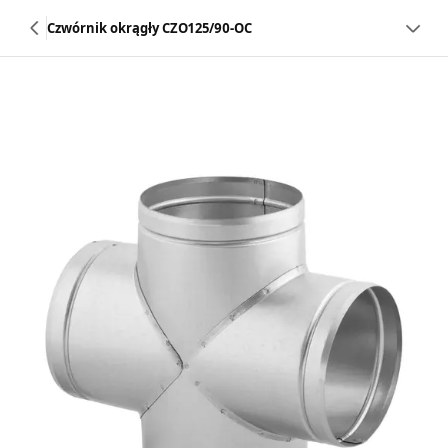
Czwórnik okrągły CZO125/90-OC