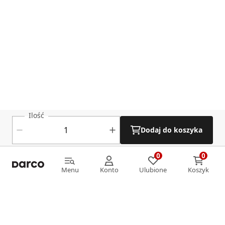
Ilość
Dodaj do koszyka
0
0
0
0
Menu
Konto
Ulubione
Koszyk
Menu
Konto
Ulubione
Koszyk
Informacje
O nas