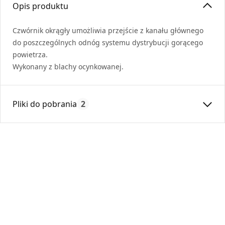
Opis produktu
Czwórnik okrągły umożliwia przejście z kanału głównego
do poszczególnych odnóg systemu dystrybucji gorącego
powietrza.
Wykonany z blachy ocynkowanej.
Pliki do pobrania
2
Deklaracja
KDWU 05_2022.pdf
Karta Techniczna
DARCO_Karta_katalogowa_System-Ksztaltek-
Okraglych.pdf