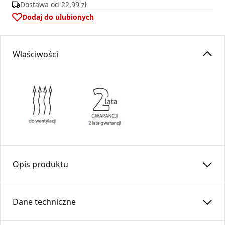
Dostawa od
22,99 zł
Dodaj do ulubionych
Właściwości
Opis produktu
Czerpnia powietrza
CZNP
…-CH
DARCO
Dane techniczne
Czerpnia powietrza to zewnętrzny element instalacji
wentylacyjnej, przeznaczony do poboru świeżego