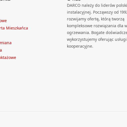
DARCO należy do liderów polski
instalacyjnej. Począwszy od 199
rozwijamy ofertę, którą tworzą
towe
kompleksowe rozwiązania dla we
rta Mieszkańca
ogrzewania. Bogate doświadcz
wykorzystujemy oferując usługi
ymiana
kooperacyjne.
a
ruktażowe