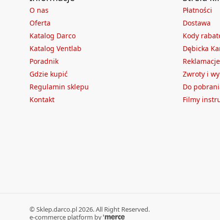
O nas
Płatności
Oferta
Dostawa
Katalog Darco
Kody raba
Katalog Ventlab
Dębicka Ka
Poradnik
Reklamacje
Gdzie kupić
Zwroty i w
Regulamin sklepu
Do pobrani
Kontakt
Filmy inst
©
Sklep.darco.pl
2026
. All Right Reserved.
e-commerce platform by