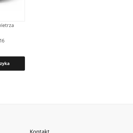
ietrza
16
zyka
Kontakt