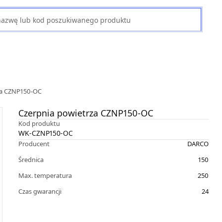
za CZNP150-OC
Czerpnia powietrza CZNP150-OC
Kod produktu
WK-CZNP150-OC
Producent
DARCO
Średnica
150
Max. temperatura
250
Czas gwarancji
24