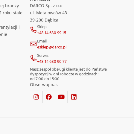
ej branży
DARCO Sp. z o.o
2 roku stale
ul. Metalowców 43
39-200 Dębica
Sklep
ntylacji i
+48 14 680 99 15
enie
Email
esklep@darco.pl
Serwis
+48 14 680 90 77
Nasz zespół obsługi klienta jest do Państwa
dyspozycji w dni robocze w godzinach:
od 7:00 do 15:00
Obserwuj nas