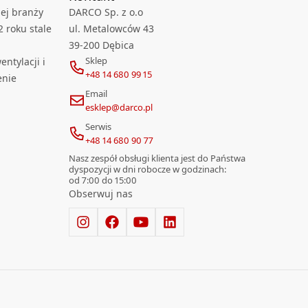
ej branży
DARCO Sp. z o.o
2 roku stale
ul. Metalowców 43
39-200 Dębica
Sklep
ntylacji i
+48 14 680 99 15
enie
Email
esklep@darco.pl
Serwis
+48 14 680 90 77
Nasz zespół obsługi klienta jest do Państwa
dyspozycji w dni robocze w godzinach:
od 7:00 do 15:00
Obserwuj nas