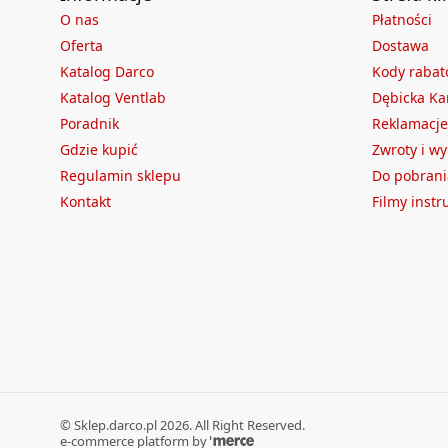
O nas
Płatności
Oferta
Dostawa
Katalog Darco
Kody raba
Katalog Ventlab
Dębicka Ka
Poradnik
Reklamacje
Gdzie kupić
Zwroty i w
Regulamin sklepu
Do pobrani
Kontakt
Filmy inst
©
Sklep.darco.pl
2026
. All Right Reserved.
e-commerce platform by