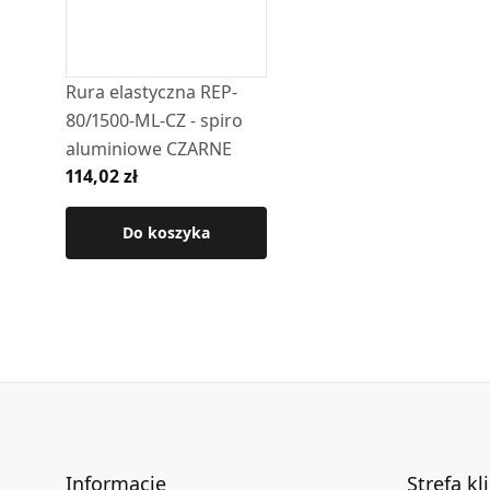
Rura elastyczna REP-
80/1500-ML-CZ - spiro
aluminiowe CZARNE
114,02 zł
Do koszyka
Informacje
Strefa kl