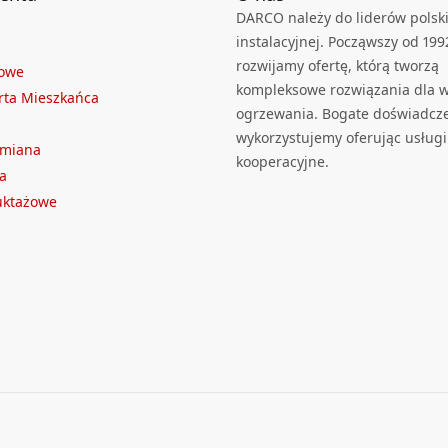
DARCO należy do liderów polski
instalacyjnej. Począwszy od 199
rozwijamy ofertę, którą tworzą
towe
kompleksowe rozwiązania dla we
rta Mieszkańca
ogrzewania. Bogate doświadcz
wykorzystujemy oferując usługi
ymiana
kooperacyjne.
a
ruktażowe