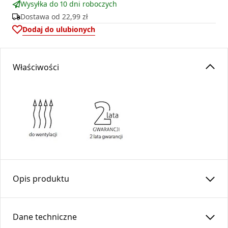
Wysyłka do 10 dni roboczych
Dostawa od
22,99 zł
Dodaj do ulubionych
Właściwości
Opis produktu
Zaślepka trójnika zapewnia szczelne zamknięcie wylotu
trójnika. Zaślepka kielichowa stosowana do trójnika o kącie
Dane techniczne
45stopni.