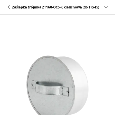
Zaślepka trójnika ZT160-OC5-K kielichowa (do TR/45)