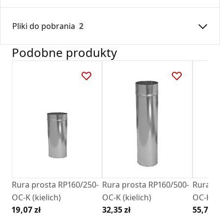
Średnica:
160
Pliki do pobrania
2
Max. temperatura:
250
Czas gwarancji:
24
Podobne produkty
Deklaracja
KDWU 05_2022.pdf
Karta Techniczna
DARCO_Karta_katalogowa_Rury-Ksztaltki-
Stalowe-Okragle.pdf
Rura prosta RP160/250-
Rura prosta RP160/500-
Rura pr
OC-K (kielich)
OC-K (kielich)
OC-K (k
19,07 zł
32,35 zł
55,72 z