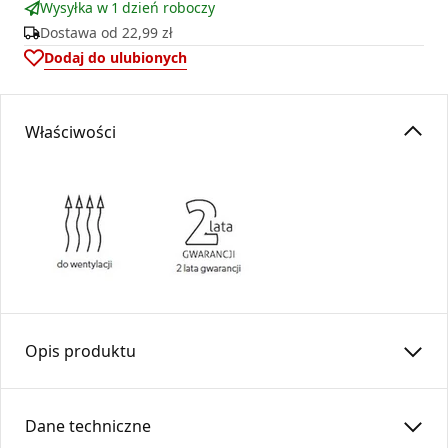
Wysyłka w 1 dzień roboczy
Dostawa od
22,99 zł
Dodaj do ulubionych
Właściwości
Opis produktu
Zaślepka trójnika zapewnia szczelne zamknięcie wylotu
trójnika. Zaślepka kielichowa stosowana do trójnika o kącie
Dane techniczne
90 stopni.