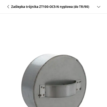
Zaślepka trójnika ZT100-OC5-N nyplowa (do TR/90)