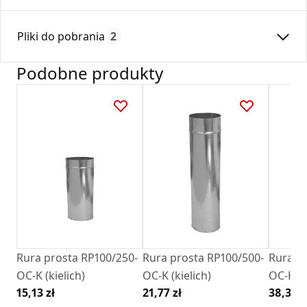
Średnica:
100
Pliki do pobrania
2
Max. temperatura:
250
Czas gwarancji:
24
Podobne produkty
Deklaracja
KDWU 05_2022.pdf
Karta Techniczna
DARCO_Karta_katalogowa_Rury-Ksztaltki-
Stalowe-Okragle.pdf
Rura prosta RP100/250-
Rura prosta RP100/500-
Rura pr
OC-K (kielich)
OC-K (kielich)
OC-K (k
15,13 zł
21,77 zł
38,38 z