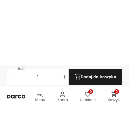
Ilość
Dodaj do koszyka
0
0
0
0
Menu
Konto
Ulubione
Koszyk
Menu
Konto
Ulubione
Koszyk
Informacje
O nas