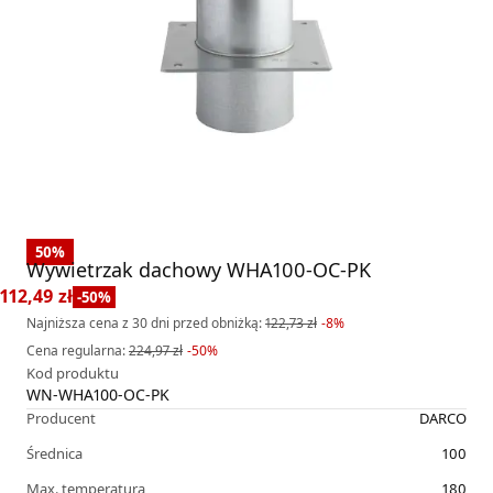
50
%
Wywietrzak dachowy WHA100-OC-PK
112,49 zł
-
50
%
Najniższa cena z 30 dni przed obniżką:
122,73 zł
-
8
%
Cena regularna
:
224,97 zł
-
50
%
Kod produktu
WN-WHA100-OC-PK
Producent
DARCO
Średnica
100
Max. temperatura
180