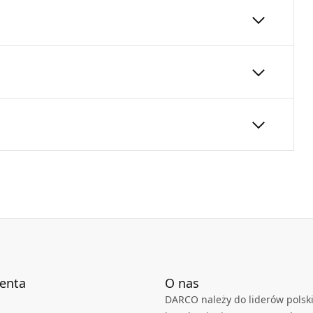
nie wykorzystującym siłę wiatru do
zewodami wentylacyjnymi umiejscowionymi bardzo
nasady o standardowej średnicy.
150
150
niowej, natomiast podstawa z blachy
24
Instrukcja obsługi
DARCO_Instrukcja-obsługi_Tulipan_PL-
EN-CZ-SK.pdf
ienta
O nas
DARCO należy do liderów polski