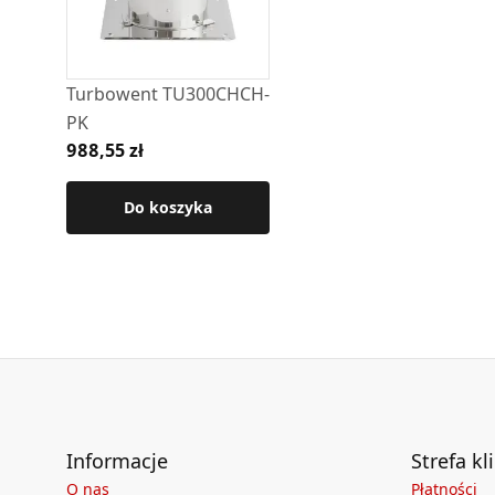
Turbowent TU300CHCH-
PK
988,55 zł
Do koszyka
Informacje
Strefa kl
O nas
Płatności