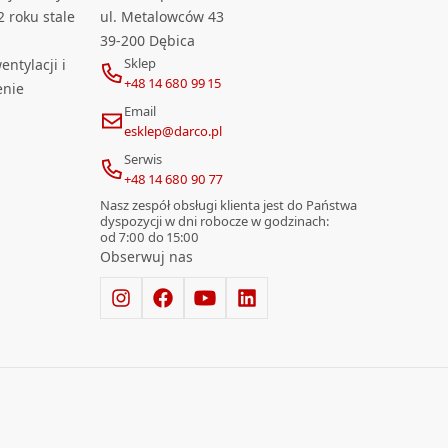
2 roku stale
ul. Metalowców 43
39-200 Dębica
Sklep
ntylacji i
+48 14 680 99 15
enie
Email
esklep@darco.pl
Serwis
+48 14 680 90 77
Nasz zespół obsługi klienta jest do Państwa
dyspozycji w dni robocze w godzinach:
od 7:00 do 15:00
Obserwuj nas