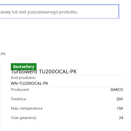
-PK
Bestsellery
Turbowent TU200OCAL-PK
Kod produktu
WN-TU200OCAL-PK
Producent
DARCO
Średnica
200
Max. temperatura
150
Czas gwarancji
24