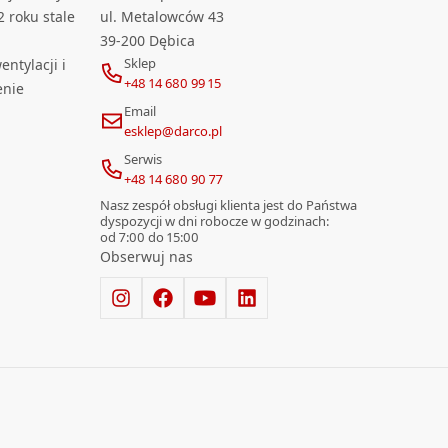
2 roku stale
ul. Metalowców 43
39-200 Dębica
Sklep
ntylacji i
+48 14 680 99 15
enie
Email
esklep@darco.pl
Serwis
+48 14 680 90 77
Nasz zespół obsługi klienta jest do Państwa
dyspozycji w dni robocze w godzinach:
od 7:00 do 15:00
Obserwuj nas