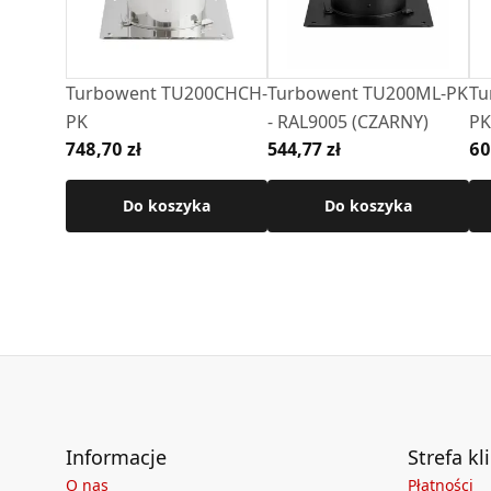
Turbowent TU200CHCH-
Turbowent TU200ML-PK
Tu
PK
- RAL9005 (CZARNY)
PK
748,70 zł
544,77 zł
60
Do koszyka
Do koszyka
Informacje
Strefa kl
O nas
Płatności