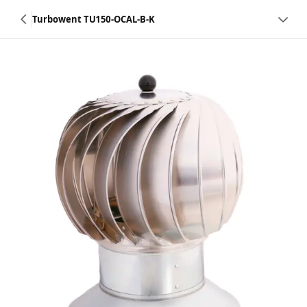
Turbowent TU150-OCAL-B-K