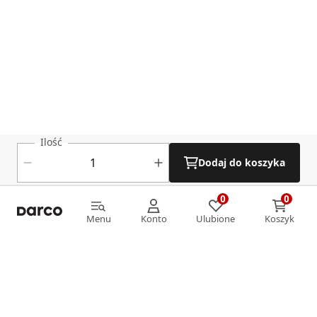
Ilość
Dodaj do koszyka
0
0
0
0
Menu
Konto
Ulubione
Koszyk
Menu
Konto
Ulubione
Koszyk
Informacje
O nas
Strefa klienta
Oferta