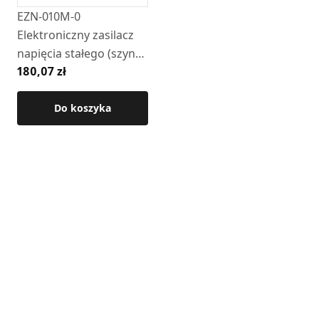
EZN-010M-0
Elektroniczny zasilacz
napięcia stałego (szyna
180,07 zł
TS 35 / DIN 3, 1 M, 24 V
DC, 10 W)
Do koszyka