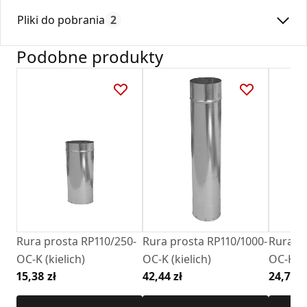
Średnica:
110
klimatyzacji.
Pliki do pobrania
2
Max. temperatura:
250
Czas gwarancji:
24
Podobne produkty
Deklaracja
KDWU 05_2022.pdf
Karta Techniczna
DARCO_Karta_katalogowa_Rury-Ksztaltki-
Stalowe-Okragle.pdf
Rura prosta RP110/250-
Rura prosta RP110/1000-
Rura pr
OC-K (kielich)
OC-K (kielich)
OC-K (k
15,38 zł
42,44 zł
24,72 z